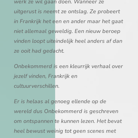
werk ze wil gaan doen. Wanneer ze
uitgerust is neemt ze ontslag. Ze probeert
in Frankrijk het een en ander maar het gaat
niet allemaal geweldig. Een nieuw beroep
vinden loopt uiteindelijk heel anders af dan
ze ooit had gedacht.
Onbekommerd is een kleurrijk verhaal over
jezelf vinden, Frankrijk en
cultuurverschillen.
Er is helaas al genoeg ellende op de
wereld dus Onbekommerd is geschreven
om ontspannen te kunnen lezen. Het bevat
heel bewust weinig tot geen scenes met