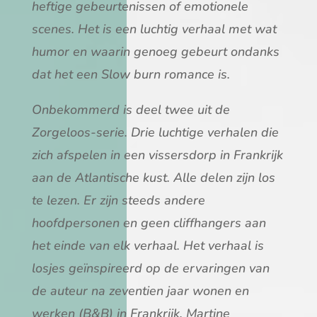
heftige gebeurtenissen of emotionele
scenes. Het is een luchtig verhaal met wat
humor en waarin genoeg gebeurt ondanks
dat het een Slow burn romance is.
Onbekommerd is deel twee uit de
Zorgeloos-serie. Drie luchtige verhalen die
zich afspelen in een vissersdorp in Frankrijk
aan de Atlantische kust. Alle delen zijn los
te lezen. Er zijn steeds andere
hoofdpersonen en geen cliffhangers aan
het einde van elk verhaal. Het verhaal is
losjes geïnspireerd op de ervaringen van
de auteur na zeventien jaar wonen en
werken (B&B) in Frankrijk. Martine