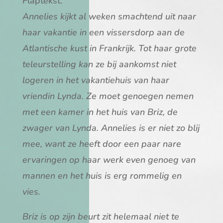
Flaptekst:
Annelies kijkt al weken smachtend uit naar
haar vakantie in een vissersdorp aan de
Atlantische kust in Frankrijk. Tot haar grote
teleurstelling kan ze bij aankomst niet
logeren in het vakantiehuis van haar
vriendin Lynda. Ze moet genoegen nemen
met een kamer in het huis van Briz, de
zwager van Lynda. Annelies is er niet zo blij
mee, want ze heeft door een paar nare
ervaringen op haar werk even genoeg van
mannen en het huis is erg rommelig en
vies.
Briz is op zijn beurt zit helemaal niet te