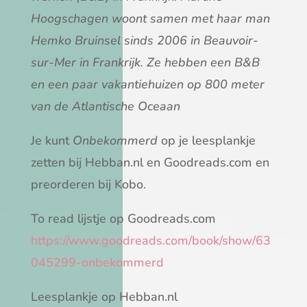
Hoogschagen woont samen met haar man
Hemko Bruinsel sinds 2006 in Beauvoir-
sur-Mer in Frankrijk. Ze hebben een B&B
en een paar vakantiehuizen op 800 meter
van de Atlantische Oceaan
Je kunt
Onbekommerd
op je leesplankje
zetten bij Hebban.nl en Goodreads.com en
preorderen bij Kobo.
To read lijstje op Goodreads.com
https://www.goodreads.com/book/show/63
045299-onbekommerd
Leesplankje op Hebban.nl