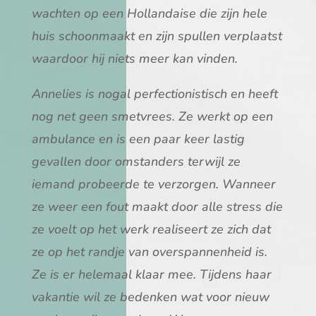
wachten op een Hollandaise die zijn hele
huis schoonmaakt en zijn spullen verplaatst
waardoor hij niets meer kan vinden.
Annelies is nogal perfectionistisch en heeft
nog net geen smetvrees. Ze werkt op een
ambulance en is een paar keer lastig
gevallen door omstanders terwijl ze
iemand probeerde te verzorgen. Wanneer
ze weer een fout maakt door alle stress die
ze voelt op het werk realiseert ze zich dat
ze op het randje van overspannenheid is.
Ze is er helemaal klaar mee. Tijdens haar
vakantie wil ze bedenken wat voor nieuw