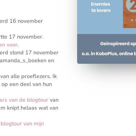
rd 16 november
rtte 17 november.
ven voor
.
erd stond 17 november
 @amanda_s_boeken en
n alle proeflezers. Ik
d op een deel van hun
ers van de blogtour
van
ram knipt helaas wat van
 blogtour van mijn