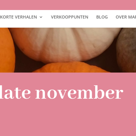
KORTE VERHALEN
VERKOOPPUNTEN
BLOG
OVER MA
date november