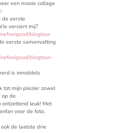
eer een mooie collage
⭐✨
 de eerste
ie versiert mij?
inefeelgood/blogtour
de eerste samenvatting
inefeelgood/blogtour-
erd is inmiddels
 tot mijn plezier zowel
 op de
 ontzettend leuk! Met
nfan voor de foto.
ook de laatste drie